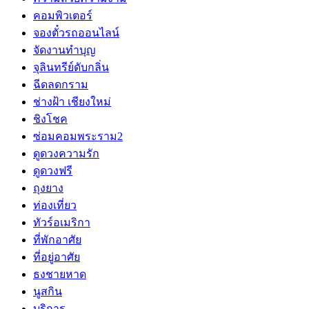
คอมพิวเตอร์
จองตั๋วรถออนไลน์
จัดงานทำบุญ
จุลินทรีย์ดับกลิ่น
ฉีดลดกราม
ช่างฝ้า เชียงใหม่
ชิงโชค
ซ่อมคอมพระราม2
ดูดวงความรัก
ดูดวงฟรี
ถุงยาง
ท่องเที่ยว
ทัวร์อเมริกา
ที่พักอาศัย
ที่อยู่อาศัย
ธงชายหาด
นูสกิน
บริการ