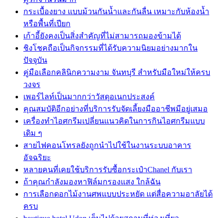
กระเบื้องยาง แบบม้วนกันน้ำและกันลื่น เหมาะกับห้องน้ำ
หรือพื้นที่เปียก
เก้าอี้ยังคงเป็นสิ่งสำคัญที่ไม่สามารถมองข้ามได้
ชิงโชคถือเป็นกิจกรรมที่ได้รับความนิยมอย่างมากใน
ปัจจุบัน
คู่มือเลือกคลินิกความงาม จันทบุรี สำหรับมือใหม่ให้ครบ
วงจร
เพอร์ไลท์เป็นมากกว่าวัสดุอเนกประสงค์
คุณสมบัติอีกอย่างที่บริการรับจัดเลี้ยงมืออาชีพมีอยู่เสมอ
เครื่องทำไอศกรีมเปลี่ยนแนวคิดในการกินไอศกรีมแบบ
เดิม ๆ
สายไฟคอนโทรลยังถูกนำไปใช้ในงานระบบอาคาร
อัจฉริยะ
หลายคนที่เคยใช้บริการรับซื้อกระเป๋าChanel กับเรา
ถ้าคุณกำลังมองหาฟิล์มกรองแสง ใกล้ฉัน
การเลือกดอกไม้งานศพแบบประหยัด แต่สื่อความอาลัยได้
ครบ