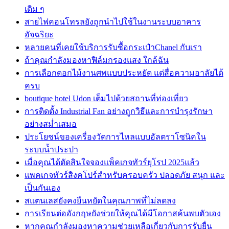
เดิม ๆ
สายไฟคอนโทรลยังถูกนำไปใช้ในงานระบบอาคาร
อัจฉริยะ
หลายคนที่เคยใช้บริการรับซื้อกระเป๋าChanel กับเรา
ถ้าคุณกำลังมองหาฟิล์มกรองแสง ใกล้ฉัน
การเลือกดอกไม้งานศพแบบประหยัด แต่สื่อความอาลัยได้
ครบ
boutique hotel Udon เต็มไปด้วยสถานที่ท่องเที่ยว
การติดตั้ง Industrial Fan อย่างถูกวิธีและการบำรุงรักษา
อย่างสม่ำเสมอ
ประโยชน์ของเครื่องวัดการไหลแบบอัลตราโซนิคใน
ระบบน้ำประปา
เมื่อคุณได้ตัดสินใจจองแพ็คเกจทัวร์ยุโรป 2025แล้ว
แพคเกจทัวร์สิงคโปร์สำหรับครอบครัว ปลอดภัย สนุก และ
เป็นกันเอง
สแตนเลสยังคงยืนหยัดในคุณภาพที่ไม่ลดลง
การเรียนต่ออังกฤษยังช่วยให้คุณได้มีโอกาสค้นพบตัวเอง
หากคุณกำลังมองหาความช่วยเหลือเกี่ยวกับการรับยื่น