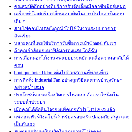
คุณสมบัติอีกอย่างที่บริการรับจัดเลี้ยงมืออาชีพมีอยู่เสมอ
เครื่องทำไอศกรีมเปลี่ยนแนวคิดในการกินไอศกรีมแบบ
เดิม ๆ
สายไฟคอนโทรลยังถูกนำไปใช้ในงานระบบอาคาร
อัจฉริยะ
หลายคนที่เคยใช้บริการรับซื้อกระเป๋าChanel กับเรา
ถ้าคุณกำลังมองหาฟิล์มกรองแสง ใกล้ฉัน
การเลือกดอกไม้งานศพแบบประหยัด แต่สื่อความอาลัยได้
ครบ
boutique hotel Udon เต็มไปด้วยสถานที่ท่องเที่ยว
การติดตั้ง Industrial Fan อย่างถูกวิธีและการบำรุงรักษา
อย่างสม่ำเสมอ
ประโยชน์ของเครื่องวัดการไหลแบบอัลตราโซนิคใน
ระบบน้ำประปา
เมื่อคุณได้ตัดสินใจจองแพ็คเกจทัวร์ยุโรป 2025แล้ว
แพคเกจทัวร์สิงคโปร์สำหรับครอบครัว ปลอดภัย สนุก และ
เป็นกันเอง
สแตนเลสยังคงยืนหยัดในคุณภาพที่ไม่ลดลง