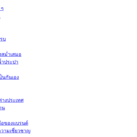
 ๆ
ะ
ครบ
างสม่ำเสมอ
น้ำประปา
ป็นกันเอง
าต่างประเทศ
งาน
อถือของแบรนด์
ะความเชี่ยวชาญ