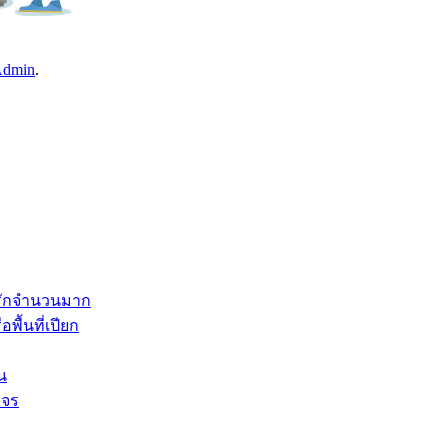
dmin
.
ู่รักจำนวนมาก
พื้นที่เปียก
น
งจร