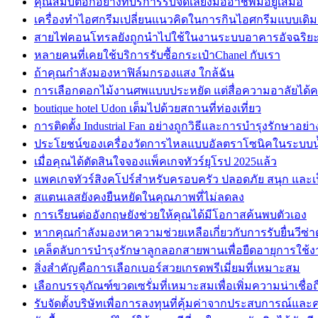
คุณสมบัติอีกอย่างที่บริการรับจัดเลี้ยงมืออาชีพมีอยู่เสมอ
เครื่องทำไอศกรีมเปลี่ยนแนวคิดในการกินไอศกรีมแบบเดิม
สายไฟคอนโทรลยังถูกนำไปใช้ในงานระบบอาคารอัจฉริย
หลายคนที่เคยใช้บริการรับซื้อกระเป๋าChanel กับเรา
ถ้าคุณกำลังมองหาฟิล์มกรองแสง ใกล้ฉัน
การเลือกดอกไม้งานศพแบบประหยัด แต่สื่อความอาลัยได้
boutique hotel Udon เต็มไปด้วยสถานที่ท่องเที่ยว
การติดตั้ง Industrial Fan อย่างถูกวิธีและการบำรุงรักษาอย่
ประโยชน์ของเครื่องวัดการไหลแบบอัลตราโซนิคในระบบ
เมื่อคุณได้ตัดสินใจจองแพ็คเกจทัวร์ยุโรป 2025แล้ว
แพคเกจทัวร์สิงคโปร์สำหรับครอบครัว ปลอดภัย สนุก และเ
สแตนเลสยังคงยืนหยัดในคุณภาพที่ไม่ลดลง
การเรียนต่ออังกฤษยังช่วยให้คุณได้มีโอกาสค้นพบตัวเอง
หากคุณกำลังมองหาความช่วยเหลือเกี่ยวกับการรับยื่นวีซ่
เคล็ดลับการบำรุงรักษาลูกลอกสายพานเพื่อยืดอายุการใช้
สิ่งสำคัญคือการเลือกเบอร์สวยเกรดพรีเมี่ยมที่เหมาะสม
เลือกบรรจุภัณฑ์ขวดเซรั่มที่เหมาะสมเพื่อเพิ่มความน่าเชื่
รับจัดตั้งบริษัทเพื่อการลงทุนที่คุ้มค่าจากประสบการณ์แล