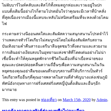
ไม่ผับบาร์ไนท์คลับและดิสโก้ทั้งหมดถูกห่อและรวมอยู่ในปก
แบบดั้งเดิมนี้อย่างไรก็ตามโปรดมั่นใจว่าคุณจะมีเวลาที่บ้าคลั่ง
ที่สุดเนื่องจากเมืองนี้แทบจะหลับไม่สนิทเตรียมที่จะหลงด้วยโคม
ไฟ
กระดาษสว่างนีออนสดใสและสัมผัสความสนุกสนานโปรดจำไว้
ว่าแพคเกจทัวร์โตเกียวไม่สมบูรณ์โดยไม่ต้องสัมผัสกับสถาน
บันเทิงยามค่ำคืนสารอะดรีนาลีนจุดชมวิวที่งดงามและสวยงาม
การเดินอย่างเงียบสงบในอุทยานแห่งชาติที่โดดเด่นอย่างไม่น่า
เชื่อนี้จะทำให้คุณหยุดพักจากชีวิตในเมืองที่น่าเบื่อหน่ายของ
คุณและปลดปล่อยคลื่นความถี่อื่นๆเพื่อความสนุกสนานในวัน
หยุดของคุณอย่าลืมขอแผนที่รอบๆสถานที่ให้บริการเป็นทัวร์
โตเกียวหรืออื่นๆที่คุณอาจพลาดในสวนที่สำคัญบางแห่งเช่นภูมิ
ทัศน์อังกฤษทางการฝรั่งเศสฝรั่งเศสญี่ปุ่นดั้งเดิมและอื่นๆอีก
มากมาย
This entry was posted in
ท่องเที่ยว
on
March 15th, 2020
by
Admin
.