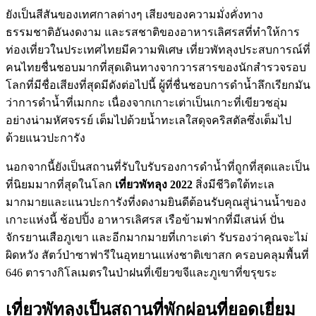
ยังเป็นสีสันของเทศกาลต่างๆ เสียงของความมั่งคั่งทาง
ธรรมชาติอันงดงาม และรสชาติของอาหารเลิศรสที่ทำให้การ
ท่องเที่ยวในประเทศไทยมีความพิเศษ เที่ยวพัทลุงประสบการณ์ที่
คนไทยชื่นชอบมากที่สุดเดินทางจากวารสารของนักสำรวจรอบ
โลกที่มีชื่อเสียงที่สุดมีดังต่อไปนี้ ผู้ที่ชื่นชอบการดำน้ำลึกเรียกมัน
ว่าการดำน้ำที่เมกกะ เนื่องจากเกาะเต่าเป็นเกาะที่เขียวชอุ่ม
อย่างน่ามหัศจรรย์ เต็มไปด้วยน้ำทะเลใสดุจคริสตัลซึ่งเต็มไป
ด้วยแนวปะการัง
นอกจากนี้ยังเป็นสถานที่รับใบรับรองการดำน้ำที่ถูกที่สุดและเป็น
ที่นิยมมากที่สุดในโลก
เที่ยวพัทลุง 2022
สิ่งมีชีวิตใต้ทะเล
มากมายและแนวปะการังที่งดงามยินดีต้อนรับคุณสู่น่านน้ำของ
เกาะแห่งนี้ ช้อปปิ้ง อาหารเลิศรส เรือข้ามฟากที่มีเสน่ห์ ปั่น
จักรยานเสือภูเขา และอีกมากมายที่เกาะเต่า รับรองว่าคุณจะไม่
ผิดหวัง สัตว์ป่าซาฟารีในอุทยานแห่งชาติเขาสก ครอบคลุมพื้นที่
646 ตารางกิโลเมตรในป่าฝนที่เขียวขจีและภูเขาที่ขรุขระ
เที่ยวพัทลุงเป็นสถานที่พักผ่อนที่ยอดเยี่ยม