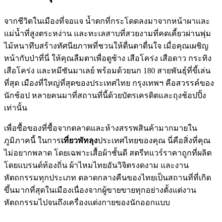
จากชีวิตในเมืองที่จอแจ น้ำตกที่กระโดดลงมาจากหน้าผาและ
แม่น้ำที่สูงตระหง่าน และทะเลสาบที่สวยงามที่คดเคี้ยวผ่านพุ่ม
ไม้หนาทึบสร้างทัศนียภาพที่ชวนให้ตื่นตาตื่นใจ เมื่อคุณเผชิญ
หน้ากับป่าที่นี่ ให้คุณลืมตาเพื่อดูช้าง เสือโคร่ง เสือดาว กระทิง
เสือโคร่ง และหมีซันมาเลย์ พร้อมด้วยนก 180 สายพันธุ์ที่ขี้เล่น
ที่สุด เมืองที่ใหญ่ที่สุดของประเทศไทย กรุงเทพฯ คือสวรรค์ของ
นักช้อป หลายคนมาที่สถานที่นี้ด้วยบัตรเครดิตและถุงช้อปปิ้ง
เท่านั้น
เพื่อซื้อของที่ซื้อจากตลาดและห้างสรรพสินค้ามากมายใน
ภูมิภาคนี้ ในการ
เที่ยวพัทลุง
ประเทศไทยของคุณ นี่คือสิ่งที่คุณ
ไม่อยากพลาด โดยเฉพาะเสื้อผ้าชั้นดี สตรีทแวร์ราคาถูกที่ผลิต
โดยแบรนด์ท้องถิ่น ผ้าไหมไทยอันวิจิตรงดงาม และงาน
หัตถกรรมทุกประเภท ตลาดกลางคืนของไทยเป็นสถานที่ที่เกิด
ขึ้นมากที่สุดในเมืองเนื่องจากผู้ขายขายทุกอย่างตั้งแต่งาน
หัตถกรรมไปจนถึงเครื่องแต่งกายของนักออกแบบ