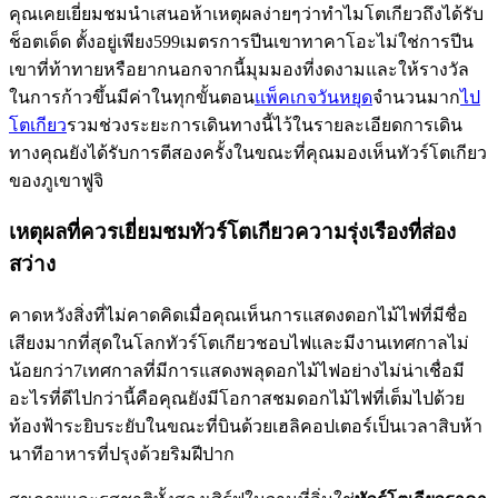
คุณเคยเยี่ยมชมนำเสนอห้าเหตุผลง่ายๆว่าทำไมโตเกียวถึงได้รับ
ช็อตเด็ด ตั้งอยู่เพียง599เมตรการปีนเขาทาคาโอะไม่ใช่การปีน
เขาที่ท้าทายหรือยากนอกจากนี้มุมมองที่งดงามและให้รางวัล
ในการก้าวขึ้นมีค่าในทุกขั้นตอน
แพ็คเกจวันหยุด
จำนวนมาก
ไป
โตเกียว
รวมช่วงระยะการเดินทางนี้ไว้ในรายละเอียดการเดิน
ทางคุณยังได้รับการตีสองครั้งในขณะที่คุณมองเห็นทัวร์โตเกียว
ของภูเขาฟูจิ
เหตุผลที่ควรเยี่ยมชมทัวร์โตเกียวความรุ่งเรืองที่ส่อง
สว่าง
คาดหวังสิ่งที่ไม่คาดคิดเมื่อคุณเห็นการแสดงดอกไม้ไฟที่มีชื่อ
เสียงมากที่สุดในโลกทัวร์โตเกียวชอบไฟและมีงานเทศกาลไม่
น้อยกว่า7เทศกาลที่มีการแสดงพลุดอกไม้ไฟอย่างไม่น่าเชื่อมี
อะไรที่ดีไปกว่านี้คือคุณยังมีโอกาสชมดอกไม้ไฟที่เต็มไปด้วย
ท้องฟ้าระยิบระยับในขณะที่บินด้วยเฮลิคอปเตอร์เป็นเวลาสิบห้า
นาทีอาหารที่ปรุงด้วยริมฝีปาก