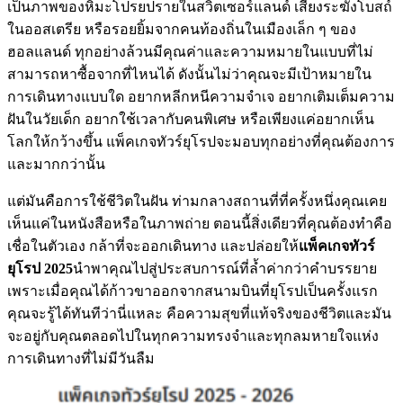
เป็นภาพของหิมะโปรยปรายในสวิตเซอร์แลนด์ เสียงระฆังโบสถ์
ในออสเตรีย หรือรอยยิ้มจากคนท้องถิ่นในเมืองเล็ก ๆ ของ
ฮอลแลนด์ ทุกอย่างล้วนมีคุณค่าและความหมายในแบบที่ไม่
สามารถหาซื้อจากที่ไหนได้ ดังนั้นไม่ว่าคุณจะมีเป้าหมายใน
การเดินทางแบบใด อยากหลีกหนีความจำเจ อยากเติมเต็มความ
ฝันในวัยเด็ก อยากใช้เวลากับคนพิเศษ หรือเพียงแค่อยากเห็น
โลกให้กว้างขึ้น แพ็คเกจทัวร์ยุโรปจะมอบทุกอย่างที่คุณต้องการ
และมากกว่านั้น
แต่มันคือการใช้ชีวิตในฝัน ท่ามกลางสถานที่ที่ครั้งหนึ่งคุณเคย
เห็นแค่ในหนังสือหรือในภาพถ่าย ตอนนี้สิ่งเดียวที่คุณต้องทำคือ
เชื่อในตัวเอง กล้าที่จะออกเดินทาง และปล่อยให้
แพ็คเกจทัวร์
ยุโรป
2025
นำพาคุณไปสู่ประสบการณ์ที่ล้ำค่ากว่าคำบรรยาย
เพราะเมื่อคุณได้ก้าวขาออกจากสนามบินที่ยุโรปเป็นครั้งแรก
คุณจะรู้ได้ทันทีว่านี่แหละ คือความสุขที่แท้จริงของชีวิตและมัน
จะอยู่กับคุณตลอดไปในทุกความทรงจำและทุกลมหายใจแห่ง
การเดินทางที่ไม่มีวันลืม