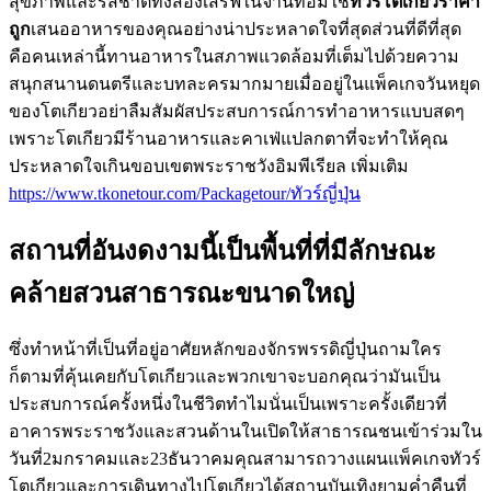
สุขภาพและรสชาติทั้งสองเสิร์ฟในจานที่อิ่มใช่
ทัวร์โตเกียวราคา
ถูก
เสนออาหารของคุณอย่างน่าประหลาดใจที่สุดส่วนที่ดีที่สุด
คือคนเหล่านี้ทานอาหารในสภาพแวดล้อมที่เต็มไปด้วยความ
สนุกสนานดนตรีและบทละครมากมายเมื่ออยู่ในแพ็คเกจวันหยุด
ของโตเกียวอย่าลืมสัมผัสประสบการณ์การทำอาหารแบบสดๆ
เพราะโตเกียวมีร้านอาหารและคาเฟ่แปลกตาที่จะทำให้คุณ
ประหลาดใจเกินขอบเขตพระราชวังอิมพีเรียล เพิ่มเติม
https://www.tkonetour.com/Packagetour/ทัวร์ญี่ปุ่น
สถานที่อันงดงามนี้เป็นพื้นที่ที่มีลักษณะ
คล้ายสวนสาธารณะขนาดใหญ่
ซึ่งทำหน้าที่เป็นที่อยู่อาศัยหลักของจักรพรรดิญี่ปุ่นถามใคร
ก็ตามที่คุ้นเคยกับโตเกียวและพวกเขาจะบอกคุณว่ามันเป็น
ประสบการณ์ครั้งหนึ่งในชีวิตทำไมนั่นเป็นเพราะครั้งเดียวที่
อาคารพระราชวังและสวนด้านในเปิดให้สาธารณชนเข้าร่วมใน
วันที่2มกราคมและ23ธันวาคมคุณสามารถวางแผนแพ็คเกจทัวร์
โตเกียวและการเดินทางไปโตเกียวได้สถานบันเทิงยามค่ำคืนที่