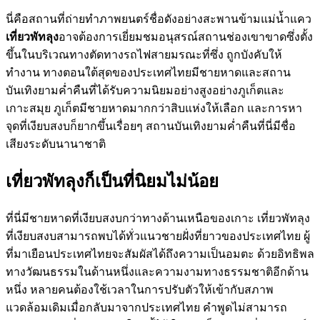
นี่คือสถานที่ถ่ายทำภาพยนตร์ชื่อดังอย่างสะพานข้ามแม่น้ำแคว
เที่ยวพัทลุง
อาจต้องการเยี่ยมชมอนุสรณ์สถานช่องเขาขาดซึ่งตั้ง
ขึ้นในบริเวณทางตัดทางรถไฟสายมรณะที่ซึ่ง ถูกบังคับให้
ทำงาน ทางตอนใต้สุดของประเทศไทยมีชายหาดและสถาน
บันเทิงยามค่ำคืนที่ได้รับความนิยมอย่างสูงอย่างภูเก็ตและ
เกาะสมุย ภูเก็ตมีชายหาดมากกว่าสิบแห่งให้เลือก และการหา
จุดที่เงียบสงบก็ยากขึ้นเรื่อยๆ สถานบันเทิงยามค่ำคืนที่นี่มีชื่อ
เสียงระดับนานาชาติ
เที่ยวพัทลุงก็เป็นที่นิยมไม่น้อย
ที่นี่มีชายหาดที่เงียบสงบกว่าทางด้านเหนือของเกาะ เที่ยวพัทลุง
ที่เงียบสงบสามารถพบได้ทั่วแนวชายฝั่งที่ยาวของประเทศไทย ผู้
ที่มาเยือนประเทศไทยจะสัมผัสได้ถึงความเป็นอมตะ ด้วยอิทธิพล
ทางวัฒนธรรมในด้านหนึ่งและความงามทางธรรมชาติอีกด้าน
หนึ่ง หลายคนต้องใช้เวลาในการปรับตัวให้เข้ากับสภาพ
แวดล้อมเดิมเมื่อกลับมาจากประเทศไทย คำพูดไม่สามารถ