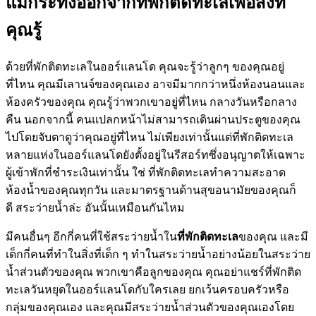
แม้กระทั่งออกจากที่พักติดทะเลเพื่อสิ่งที่
คุณรู้
ด้วยที่พักติดทะเลในออร์แลนโด คุณจะรู้ว่าลูกๆ ของคุณอยู่
ที่ไหน คุณมีเลานจ์ของคุณเอง อาจมีมากกว่าหนึ่งห้องนอนและ
ห้องครัวของคุณ คุณรู้ว่าพวกเขาอยู่ที่ไหน กลางวันหรือกลาง
คืน นอกจากนี้ คนแปลกหน้าไม่สามารถเดินผ่านประตูของคุณ
ไปโดยจับตาดูว่าคุณอยู่ที่ไหน ไม่เพียงเท่านั้นแต่ที่พักติดทะเล
หลายแห่งในออร์แลนโดยังตั้งอยู่ในรีสอร์ทซึ่งอนุญาตให้เฉพาะ
ผู้เข้าพักที่ชำระเงินเท่านั้น ใช่ ที่พักติดทะเลทำความสะอาด
ห้องน้ำของคุณทุกวัน และมาตรฐานด้านสุขอนามัยของคุณก็
ดี สระว่ายน้ำล่ะ อันนั้นเหมือนกันไหม
มีคนอื่นๆ อีกกี่คนที่ใช้สระว่ายน้ำใน
ที่พักติดทะเล
ของคุณ และมี
เด็กกี่คนที่ทำในสิ่งที่เด็ก ๆ ทำในสระว่ายน้ำอย่างน้อยในสระว่าย
น้ำส่วนตัวของคุณ พวกเขาคือลูกของคุณ คุณอย่าแชร์ที่พักติด
ทะเลวันหยุดในออร์แลนโดกับใครเลย ยกเว้นครอบครัวหรือ
กลุ่มของคุณเอง และคุณมีสระว่ายน้ำส่วนตัวของคุณเองโดย