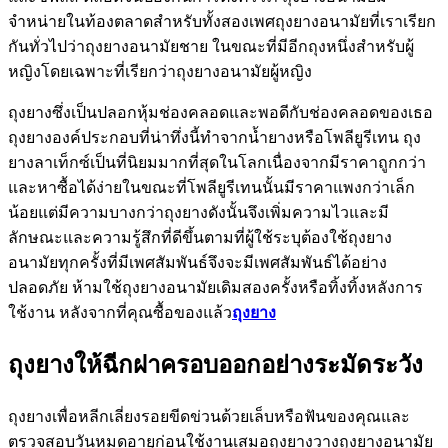
จำหน่ายในท้องตลาดสำหรับทั้งสองเพศถุงยางอนามัยที่เราเรียก
กันทั่วไปว่าถุงยางอนามัยชาย ในขณะที่มีอีกถุงหนึ่งสำหรับผู้
หญิงโดยเฉพาะที่เรียกว่าถุงยางอนามัยผู้หญิง
ถุงยางซึ่งเป็นปลอกหุ้มช่องคลอดและพอดีกับช่องคลอดของเธอ
ถุงยางองค์ประกอบที่น่าทึ่งนี้ทำจากน้ำยางหรือโพลียูรีเทน ถุง
ยางลาเท็กซ์เป็นที่นิยมมากที่สุดในโลกเนื่องจากมีราคาถูกกว่า
และหาซื้อได้ง่ายในขณะที่โพลียูรีเทนนั้นมีราคาแพงกว่าเล็ก
น้อยแต่มีความบางกว่าถุงยางดังนั้นจึงเพิ่มความไวและมี
ลักษณะและความรู้สึกที่ดีขึ้นตามที่ผู้ใช้ระบุต้องใช้ถุงยาง
อนามัยทุกครั้งที่มีเพศสัมพันธ์จึงจะมีเพศสัมพันธ์ได้อย่าง
ปลอดภัย ห้ามใช้ถุงยางอนามัยเดิมสองครั้งหรือทิ้งทิ้งหลังการ
ใช้งาน หลังจากที่คุณซื้อของแล้ว
ถุงยาง
ถุงยางให้ฉีกฝาครอบออกอย่างระมัดระวัง
ถุงยางเพื่อหลีกเลี่ยงรอยขีดข่วนด้วยเล็บหรือฟันของคุณและ
ตรวจสอบวันหมดอายุก่อนใช้งานเสมอถุงยางวางถุงยางอนามัย