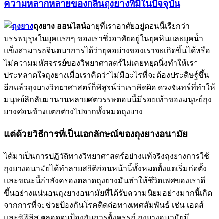
ความหลากหลายของกลิ่นถุงยางที่มีในปัจจุบัน
ถุงยาง ออนไลน์
อายุที่เราอาศัยอยู่ตอนนี้เรียกว่า
บรรพบุรุษในยุคแรกๆ ของเราซึ่งอาศัยอยู่ในยุคหินและยุคน้ำ
แข็งสามารถจินตนาการได้ว่ายุคอย่างของเราจะเกิดขึ้นได้หรือ
ไม่ความมหัศจรรย์ของวิทยาศาสตร์ไม่เคยหยุดนิ่งทำให้เรา
ประหลาดใจถุงยางเมื่อเราคิดว่าไม่มีอะไรที่จะต้องประดิษฐ์ขึ้น
อีกแล้วถุงยางวิทยาศาสตร์ก็พิสูจน์ว่าเราคิดผิด ดวงจันทร์ที่ทำให้
มนุษย์ลึกลับมานานหลายศตวรรษตอนนี้มีรอยเท้าของมนุษย์ถุง
ยางค่อนข้างแตกต่างไปจากทั้งหมดถุงยาง
แต่ด้วยวิธีการที่เป็นเอกลักษณ์ของถุงยางอนามัย
ได้มาเป็นการปฏิวัติทางวิทยาศาสตร์อย่างแท้จริงถุงยางการใช้
ถุงยางอนามัยได้ทำลายสถิติก่อนหน้านี้ทั้งหมดตั้งแต่เริ่มก่อตั้ง
และขณะนี้กำลังครองตลาดถุงยางมันทำให้ชีวิตเพศของเราดี
ขึ้นอย่างแน่นอนถุงยางอนามัยที่ได้รับความนิยมอย่างมากนี้เกิด
จากการที่จะช่วยป้องกันโรคติดต่อทางเพศสัมพันธ์ เช่น เอดส์
และซิฟิลิส ตลอดจนป้องกันการตั้งครรภ์ ถุงยางอนามัยมี