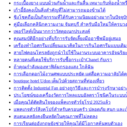
กระเบื้องยาง แบบม้วนกันน้ำและกันลื่น เหมาะกับห้องน้ำหรือ
เก้าอี้ยังคงเป็นสิ่งสำคัญที่ไม่สามารถมองข้ามได้
ชิงโชคถือเป็นกิจกรรมที่ได้รับความนิยมอย่างมากในปัจจุบั
คู่มือเลือกคลินิกความงาม จันทบุรี สำหรับมือใหม่ให้ครบว
เพอร์ไลท์เป็นมากกว่าวัสดุอเนกประสงค์
คุณสมบัติอีกอย่างที่บริการรับจัดเลี้ยงมืออาชีพมีอยู่เสมอ
เครื่องทำไอศกรีมเปลี่ยนแนวคิดในการกินไอศกรีมแบบเดิม
สายไฟคอนโทรลยังถูกนำไปใช้ในงานระบบอาคารอัจฉริย
หลายคนที่เคยใช้บริการรับซื้อกระเป๋าChanel กับเรา
ถ้าคุณกำลังมองหาฟิล์มกรองแสง ใกล้ฉัน
การเลือกดอกไม้งานศพแบบประหยัด แต่สื่อความอาลัยได้
boutique hotel Udon เต็มไปด้วยสถานที่ท่องเที่ยว
การติดตั้ง Industrial Fan อย่างถูกวิธีและการบำรุงรักษาอย่
ประโยชน์ของเครื่องวัดการไหลแบบอัลตราโซนิคในระบบ
เมื่อคุณได้ตัดสินใจจองแพ็คเกจทัวร์ยุโรป 2025แล้ว
แพคเกจทัวร์สิงคโปร์สำหรับครอบครัว ปลอดภัย สนุก และเ
สแตนเลสยังคงยืนหยัดในคุณภาพที่ไม่ลดลง
การเรียนต่ออังกฤษยังช่วยให้คุณได้มีโอกาสค้นพบตัวเอง