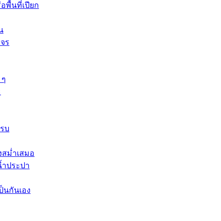
พื้นที่เปียก
น
งจร
 ๆ
ะ
ครบ
างสม่ำเสมอ
น้ำประปา
ป็นกันเอง