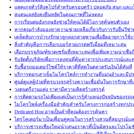
แพคเกจทัวร์สิงคโปร์สำหรับครอบครัว ปลอดภัย สนุก และเ
สแตนเลสยังคงยืนหยัดในคุณภาพที่ไม่ลดลง
การเรียนต่ออังกฤษยังช่วยให้คุณได้มีโอกาสค้นพบตัวเอง
หากคุณกำลังมองหาความช่วยเหลือเกี่ยวกับการรับยื่นวีซ่
เคล็ดลับการบำรุงรักษาลูกลอกสายพานเพื่อยืดอายุการใช้
สิ่งสำคัญคือการเลือกเบอร์สวยเกรดพรีเมี่ยมที่เหมาะสม
เลือกบรรจุภัณฑ์ขวดเซรั่มที่เหมาะสมเพื่อเพิ่มความน่าเชื่
รับจัดตั้งบริษัทเพื่อการลงทุนที่คุ้มค่าจากประสบการณ์แล
รับซื้อรถมอเตอร์ไซค์ให้ราคาดีที่สุดในตลาดรับเงินได้ทันที
บริการตอกเสาเข็มไมโครไพล์การทำงานที่แม่นยำและมีปร
ศูนย์ดูแลผู้ป่วยที่ครบวงจรสร้างความเชื่อมั่นในการรักษาที่แ
วงดนตรีงานแต่ง ราคามีความคิดสร้างสรรค์
การติดตามรถไม่เพียงแค่เป็นการรู้ตำแหน่งปัจจุบันของรถเท่
ไมโครไพล์เครื่องมือสำคัญสำหรับโครงการก่อสร้างทุกปร
Dedicated Host อาจเป็นคำที่คุณต้องการค้นหา
ไตรโคเดอร์มาเป็นเพื่อนคู่คุณในการสร้างสวนที่สมบูรณ์แ
บริการเช่ารถเชียงใหม่นำเสนอราคาที่เป็นมิตรและโปรโมชั่