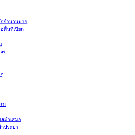
ู่รักจำนวนมาก
พื้นที่เปียก
น
งจร
 ๆ
ะ
ครบ
างสม่ำเสมอ
น้ำประปา