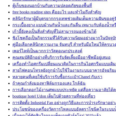
ตู้เก็บของนอกบ้านกับความปลอดภัยของพื้นที่
free books reading sites คืออะไร และทำไมถึงสำคัญ
คลินิกรักษาผู้มีบุตรยากกรุงเทพช่วยเติมเต็มความฝันของค
กระเบื้องยาง แบบม้วนกันน้ำและกันลื่น เหมาะกับห้องน้ำหรือ
เก้าอี้ยังคงเป็นสิ่งสำคัญที่ไม่สามารถมองข้ามได้
ชิงโชคถือเป็นกิจกรรมที่ได้รับความนิยมอย่างมากในปัจจุบั
คู่มือเลือกคลินิกความงาม จันทบุรี สำหรับมือใหม่ให้ครบว
เพอร์ไลท์เป็นมากกว่าวัสดุอเนกประสงค์
คุณสมบัติอีกอย่างที่บริการรับจัดเลี้ยงมืออาชีพมีอยู่เสมอ
เครื่องทำไอศกรีมเปลี่ยนแนวคิดในการกินไอศกรีมแบบเดิม
สายไฟคอนโทรลยังถูกนำไปใช้ในงานระบบอาคารอัจฉริย
หลายคนที่เคยใช้บริการรับซื้อกระเป๋าChanel กับเรา
ถ้าคุณกำลังมองหาฟิล์มกรองแสง ใกล้ฉัน
การเลือกดอกไม้งานศพแบบประหยัด แต่สื่อความอาลัยได้
boutique hotel Udon เต็มไปด้วยสถานที่ท่องเที่ยว
การติดตั้ง Industrial Fan อย่างถูกวิธีและการบำรุงรักษาอย่
ประโยชน์ของเครื่องวัดการไหลแบบอัลตราโซนิคในระบบ
เมื่อคุณได้ตัดสินใจจองแพ็คเกจทัวร์ยุโรป 2025แล้ว