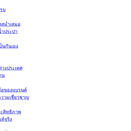
ครบ
างสม่ำเสมอ
น้ำประปา
ป็นกันเอง
าต่างประเทศ
งาน
อถือของแบรนด์
ะความเชี่ยวชาญ
ะสิทธิภาพ
ท้จริง