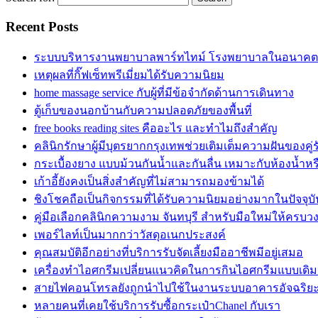
Recent Posts
ระบบบริหารงานพยาบาลพาร์ทไทม์ โรงพยาบาลในอนาคต
เหตุผลที่กิ๊ฟเซ็ทพรีเมี่ยมได้รับความนิยม
home massage service กับผู้ที่มีข้อจำกัดด้านการเดินทาง
ตู้เก็บของนอกบ้านกับความปลอดภัยของพื้นที่
free books reading sites คืออะไร และทำไมถึงสำคัญ
คลินิกรักษาผู้มีบุตรยากกรุงเทพช่วยเติมเต็มความฝันของค
กระเบื้องยาง แบบม้วนกันน้ำและกันลื่น เหมาะกับห้องน้ำหรือ
เก้าอี้ยังคงเป็นสิ่งสำคัญที่ไม่สามารถมองข้ามได้
ชิงโชคถือเป็นกิจกรรมที่ได้รับความนิยมอย่างมากในปัจจุบั
คู่มือเลือกคลินิกความงาม จันทบุรี สำหรับมือใหม่ให้ครบว
เพอร์ไลท์เป็นมากกว่าวัสดุอเนกประสงค์
คุณสมบัติอีกอย่างที่บริการรับจัดเลี้ยงมืออาชีพมีอยู่เสมอ
เครื่องทำไอศกรีมเปลี่ยนแนวคิดในการกินไอศกรีมแบบเดิม
สายไฟคอนโทรลยังถูกนำไปใช้ในงานระบบอาคารอัจฉริย
หลายคนที่เคยใช้บริการรับซื้อกระเป๋าChanel กับเรา