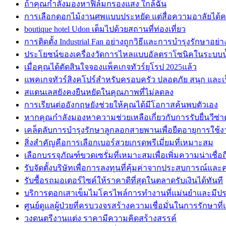
ถ้าคุณกำลังมองหาฟิล์มกรองแสง ใกล้ฉัน
การเลือกดอกไม้งานศพแบบประหยัด แต่สื่อความอาลัยได้
boutique hotel Udon เต็มไปด้วยสถานที่ท่องเที่ยว
การติดตั้ง Industrial Fan อย่างถูกวิธีและการบำรุงรักษาอย่
ประโยชน์ของเครื่องวัดการไหลแบบอัลตราโซนิคในระบบ
เมื่อคุณได้ตัดสินใจจองแพ็คเกจทัวร์ยุโรป 2025แล้ว
แพคเกจทัวร์สิงคโปร์สำหรับครอบครัว ปลอดภัย สนุก และเ
สแตนเลสยังคงยืนหยัดในคุณภาพที่ไม่ลดลง
การเรียนต่ออังกฤษยังช่วยให้คุณได้มีโอกาสค้นพบตัวเอง
หากคุณกำลังมองหาความช่วยเหลือเกี่ยวกับการรับยื่นวีซ่
เคล็ดลับการบำรุงรักษาลูกลอกสายพานเพื่อยืดอายุการใช้
สิ่งสำคัญคือการเลือกเบอร์สวยเกรดพรีเมี่ยมที่เหมาะสม
เลือกบรรจุภัณฑ์ขวดเซรั่มที่เหมาะสมเพื่อเพิ่มความน่าเชื่
รับจัดตั้งบริษัทเพื่อการลงทุนที่คุ้มค่าจากประสบการณ์แล
รับซื้อรถมอเตอร์ไซค์ให้ราคาดีที่สุดในตลาดรับเงินได้ทันที
บริการตอกเสาเข็มไมโครไพล์การทำงานที่แม่นยำและมีปร
ศูนย์ดูแลผู้ป่วยที่ครบวงจรสร้างความเชื่อมั่นในการรักษาที่แ
วงดนตรีงานแต่ง ราคามีความคิดสร้างสรรค์