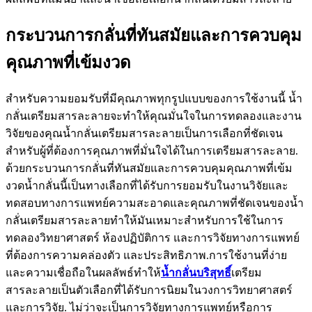
กระบวนการกลั่นที่ทันสมัยและการควบคุม
คุณภาพที่เข้มงวด
สำหรับความยอมรับที่มีคุณภาพทุกรูปแบบของการใช้งานนี้ น้ำ
กลั่นเตรียมสารละลายจะทำให้คุณมั่นใจในการทดลองและงาน
วิจัยของคุณน้ำกลั่นเตรียมสารละลายเป็นการเลือกที่ชัดเจน
สำหรับผู้ที่ต้องการคุณภาพที่มั่นใจได้ในการเตรียมสารละลาย.
ด้วยกระบวนการกลั่นที่ทันสมัยและการควบคุมคุณภาพที่เข้ม
งวดน้ำกลั่นนี้เป็นทางเลือกที่ได้รับการยอมรับในงานวิจัยและ
ทดสอบทางการแพทย์ความสะอาดและคุณภาพที่ชัดเจนของน้ำ
กลั่นเตรียมสารละลายทำให้มันเหมาะสำหรับการใช้ในการ
ทดลองวิทยาศาสตร์ ห้องปฏิบัติการ และการวิจัยทางการแพทย์
ที่ต้องการความคล่องตัว และประสิทธิภาพ.การใช้งานที่ง่าย
และความเชื่อถือในผลลัพธ์ทำให้
น้ำกลั่นบริสุทธิ์
เตรียม
สารละลายเป็นตัวเลือกที่ได้รับการนิยมในวงการวิทยาศาสตร์
และการวิจัย. ไม่ว่าจะเป็นการวิจัยทางการแพทย์หรือการ