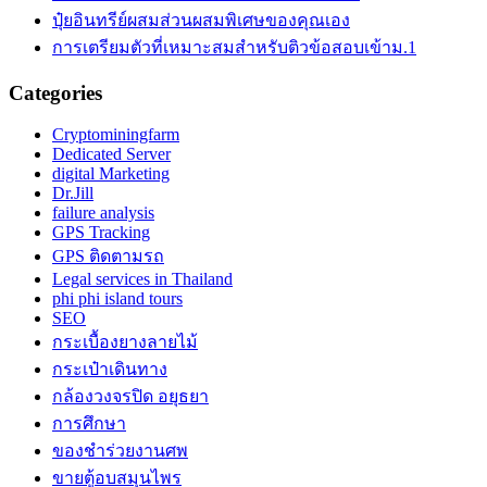
ปุ๋ยอินทรีย์ผสมส่วนผสมพิเศษของคุณเอง
การเตรียมตัวที่เหมาะสมสำหรับติวข้อสอบเข้าม.1
Categories
Cryptominingfarm
Dedicated Server
digital Marketing
Dr.Jill
failure analysis
GPS Tracking
GPS ติดตามรถ
Legal services in Thailand
phi phi island tours
SEO
กระเบื้องยางลายไม้
กระเป๋าเดินทาง
กล้องวงจรปิด อยุธยา
การศึกษา
ของชำร่วยงานศพ
ขายตู้อบสมุนไพร