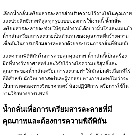
เลือกน้ำกลั่นเตรียมสารละลายสำหรับความไว้วางใจในคุณภาพ
และประสิทธิภาพที่สูง ทุกรูปแบบของการใช้งานนี้
น้ำกลั่น
เตรียมสารละลายจะช่วยให้คุณทำงานได้อย่างมั่นใจและแม่นยำ
น้ำกลั่นเตรียมสารละลายเป็นตัวแทนของคุณภาพที่สร้างความ
เชื่อมั่นในการเตรียมสารละลายด้วยกระบวนการกลั่นที่ทันสมัย
และความพิถีพิถันในการควบคุมคุณภาพ น้ำกลั่นนี้เป็นเครื่อง
มือที่ทางวิทยาศาสตร์และวิจัยไว้วางใจความบริสุทธิ์และ
คุณภาพของน้ำกลั่นเตรียมสารละลายทำให้มันเป็นตัวเลือกที่ไร้
ที่ติสำหรับนักวิทยาศาสตร์และผู้ทดสอบทางการแพทย์ไม่ว่าจะ
เป็นการทดลองทางวิทยาศาสตร์ ห้องปฏิบัติการ หรือการใช้ใน
งานวิจัยทางการแพทย์
น้ำกลั่นเพื่อการเตรียมสารละลายที่มี
คุณภาพและต้องการความพิถีพิถัน