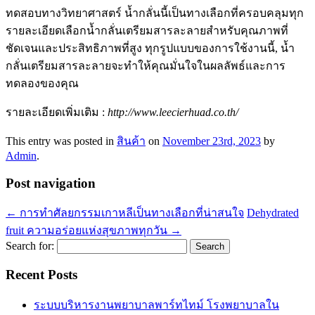
ทดสอบทางวิทยาศาสตร์ น้ำกลั่นนี้เป็นทางเลือกที่ครอบคลุมทุก
รายละเอียดเลือกน้ำกลั่นเตรียมสารละลายสำหรับคุณภาพที่
ชัดเจนและประสิทธิภาพที่สูง ทุกรูปแบบของการใช้งานนี้, น้ำ
กลั่นเตรียมสารละลายจะทำให้คุณมั่นใจในผลลัพธ์และการ
ทดลองของคุณ
รายละเอียดเพิ่มเติม :
http://www.leecierhuad.co.th/
This entry was posted in
สินค้า
on
November 23rd, 2023
by
Admin
.
Post navigation
←
การทำศัลยกรรมเกาหลีเป็นทางเลือกที่น่าสนใจ
Dehydrated
fruit ความอร่อยแห่งสุขภาพทุกวัน
→
Search for:
Recent Posts
ระบบบริหารงานพยาบาลพาร์ทไทม์ โรงพยาบาลใน