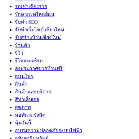
รถเช่าเชียงราย
รักษากรดไหลย้อน
รับทำ SEO
รับทำเว็บไซต์ เชียงใหม่
รับสร้างบ้านเชียงใหม่
ร้านค้า
รีวิว
รีไฟแนนซ์รถ
ลงประกาศขายบ้านฟรี
สมุนไพร
สินค้า
สินค้าและบริการ
สีทาเล็บเจล
สุขภาพ
หอพัก ม.รังสิต
หุ้นวันนี้
อบรมความปลอดภัยระบบไฟฟ้า
อสังหาริมทรัพย์