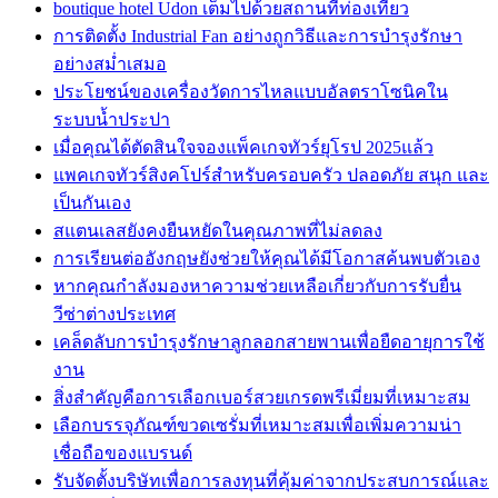
boutique hotel Udon เต็มไปด้วยสถานที่ท่องเที่ยว
การติดตั้ง Industrial Fan อย่างถูกวิธีและการบำรุงรักษา
อย่างสม่ำเสมอ
ประโยชน์ของเครื่องวัดการไหลแบบอัลตราโซนิคใน
ระบบน้ำประปา
เมื่อคุณได้ตัดสินใจจองแพ็คเกจทัวร์ยุโรป 2025แล้ว
แพคเกจทัวร์สิงคโปร์สำหรับครอบครัว ปลอดภัย สนุก และ
เป็นกันเอง
สแตนเลสยังคงยืนหยัดในคุณภาพที่ไม่ลดลง
การเรียนต่ออังกฤษยังช่วยให้คุณได้มีโอกาสค้นพบตัวเอง
หากคุณกำลังมองหาความช่วยเหลือเกี่ยวกับการรับยื่น
วีซ่าต่างประเทศ
เคล็ดลับการบำรุงรักษาลูกลอกสายพานเพื่อยืดอายุการใช้
งาน
สิ่งสำคัญคือการเลือกเบอร์สวยเกรดพรีเมี่ยมที่เหมาะสม
เลือกบรรจุภัณฑ์ขวดเซรั่มที่เหมาะสมเพื่อเพิ่มความน่า
เชื่อถือของแบรนด์
รับจัดตั้งบริษัทเพื่อการลงทุนที่คุ้มค่าจากประสบการณ์และ