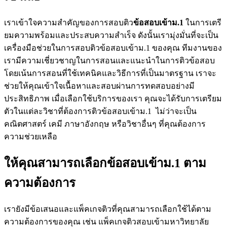
เราเข้าใจความสำคัญของการสอบติว
ข้อสอบเข้าม.1
ในการเตรี
ยมความพร้อมและประสบความสำเร็จ ดังนั้นเรามุ่งมั่นที่จะเป็น
เครื่องมือช่วยในการสอบติวข้อสอบเข้าม.1 ของคุณ ทีมงานของ
เรามีความเชี่ยวชาญในการสอนและแนะนำในการติวข้อสอบ
โดยเน้นการสอนที่ใช้เทคนิคและวิธีการที่เป็นมาตรฐาน เราจะ
ช่วยให้คุณเข้าใจเนื้อหาและสอบผ่านการทดสอบอย่างมี
ประสิทธิภาพ เมื่อเลือกใช้บริการของเรา คุณจะได้รับการเตรียม
ตัวในแต่ละวิชาที่ต้องการติวข้อสอบเข้าม.1 ไม่ว่าจะเป็น
คณิตศาสตร์ เคมี ภาษาอังกฤษ หรือวิชาอื่นๆ ที่คุณต้องการ
ความช่วยเหลือ
ให้คุณสามารถเลือกข้อสอบเข้าม.1 ตาม
ความต้องการ
เรายังมีข้อเสนอและแพ็คเกจติวที่คุณสามารถเลือกใช้ได้ตาม
ความต้องการของคุณ เช่น แพ็คเกจติวสอบเข้ามหาวิทยาลัย