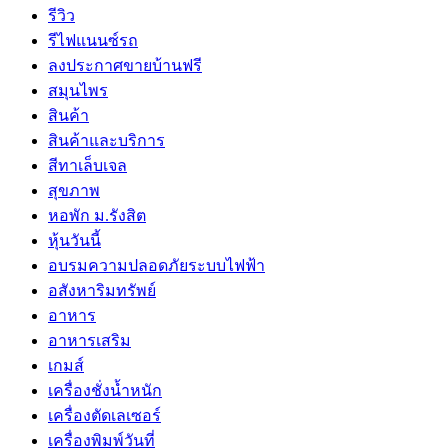
รีวิว
รีไฟแนนซ์รถ
ลงประกาศขายบ้านฟรี
สมุนไพร
สินค้า
สินค้าและบริการ
สีทาเล็บเจล
สุขภาพ
หอพัก ม.รังสิต
หุ้นวันนี้
อบรมความปลอดภัยระบบไฟฟ้า
อสังหาริมทรัพย์
อาหาร
อาหารเสริม
เกมส์
เครื่องชั่งน้ำหนัก
เครื่องตัดเลเซอร์
เครื่องพิมพ์วันที่