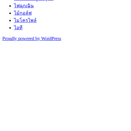
ไฟฉุกเฉิน
ไม้กอล์ฟ
ไมโครไพล์
ไอที
Proudly powered by WordPress