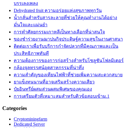
บรรเลงเพลง
Dehydrated fruit ความอร่อยแห่งสุขภาพทุกวัน
น้ำกลั่นสำหรับสารละลายที่ช่วยให้คุณทำงานได้อย่าง
มั่นใจและแม่นยำ
การทำศัลยกรรมเกาหลีเป็นทางเลือกที่น่าสนใจ
ของชำร่วยงานฌาปนกิจประดิษฐ์ความสุขในงานศาสนา
ติดต่อเราเพื่อรับบริการกำจัดปลวกที่มีคุณภาพและเป็น
ประสิทธิภาพทันที
ความต้องการของการก่อสร้างสำหรับโซลูชันโฟลมิเตอร์
กล้องจุลทรรศน์อุตสาหกรรมที่น่าทึ่ง
ความสำคัญของเทียนไฟฟ้าที่ช่วยเพิ่มความสะดวกสบาย
ยาแข็งทนนานที่อาจเสริมสร้างความเสียว
ปุ๋ยอินทรีย์ผสมส่วนผสมพิเศษของคุณเอง
การเตรียมตัวที่เหมาะสมสำหรับติวข้อสอบเข้าม.1
Categories
Cryptominingfarm
Dedicated Server